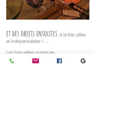
et des objets insolites
, à la fois utiles
et indispensables ! ...
Les baguettes magiques
de
David MOURNARD
Les luminaires de
BABALUX
Les sculptures grillagées
de
Dominique ROUX
Les dessins de
Thierry VINCENT
Retrouvez tous ces artistes dans les
bagages des Ateliers illustrés en
Provence
EN SAVOIR + :
ACTUALITES